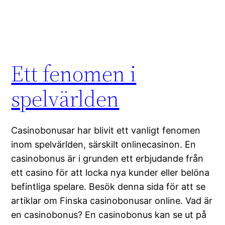
Ett fenomen i
spelvärlden
Casinobonusar har blivit ett vanligt fenomen
inom spelvärlden, särskilt onlinecasinon. En
casinobonus är i grunden ett erbjudande från
ett casino för att locka nya kunder eller belöna
befintliga spelare. Besök denna sida för att se
artiklar om Finska casinobonusar online. Vad är
en casinobonus? En casinobonus kan se ut på