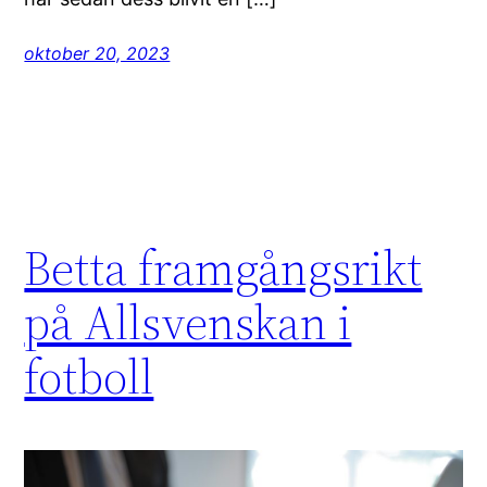
oktober 20, 2023
Betta framgångsrikt
på Allsvenskan i
fotboll