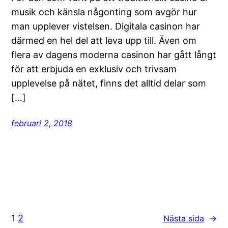
musik och känsla någonting som avgör hur
man upplever vistelsen. Digitala casinon har
därmed en hel del att leva upp till. Även om
flera av dagens moderna casinon har gått långt
för att erbjuda en exklusiv och trivsam
upplevelse på nätet, finns det alltid delar som
[…]
februari 2, 2018
1
2
Nästa sida
→