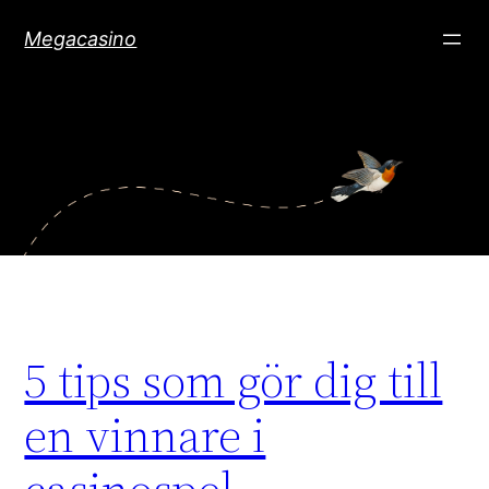
Hoppa
Megacasino
till
innehåll
5 tips som gör dig till
en vinnare i