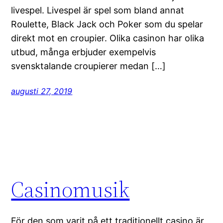
livespel. Livespel är spel som bland annat
Roulette, Black Jack och Poker som du spelar
direkt mot en croupier. Olika casinon har olika
utbud, många erbjuder exempelvis
svensktalande croupierer medan […]
augusti 27, 2019
Casinomusik
För den som varit på ett traditionellt casino är