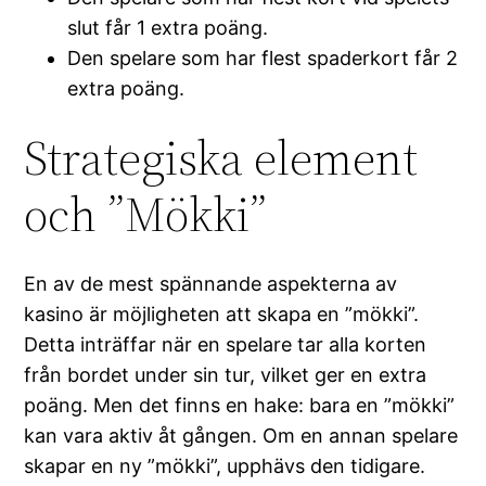
slut får 1 extra poäng.
Den spelare som har flest spaderkort får 2
extra poäng.
Strategiska element
och ”Mökki”
En av de mest spännande aspekterna av
kasino är möjligheten att skapa en ”mökki”.
Detta inträffar när en spelare tar alla korten
från bordet under sin tur, vilket ger en extra
poäng. Men det finns en hake: bara en ”mökki”
kan vara aktiv åt gången. Om en annan spelare
skapar en ny ”mökki”, upphävs den tidigare.