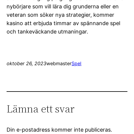
nybörjare som vill lära dig grunderna eller en
veteran som söker nya strategier, kommer
kasino att erbjuda timmar av spännande spel
och tankeväckande utmaningar.
oktober 26, 2023
webmaster
Spel
Lämna ett svar
Din e-postadress kommer inte publiceras.